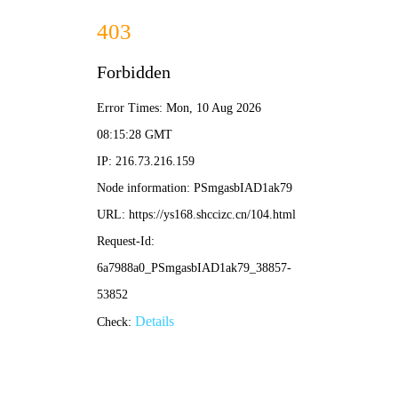
悟饭动漫
🔍
☰
咒术回战 涩谷事变
血红咒术 终局之战
⚡立即追番
⚫ 首页 > 动漫 > 正在热播
‹
›
🔥热血
🔴恋爱
😂搞笑
⚫奇幻
🔍悬疑
🌿治愈
🚀科幻
🍡日常
✨ 黑焰热播 · 即刻追更